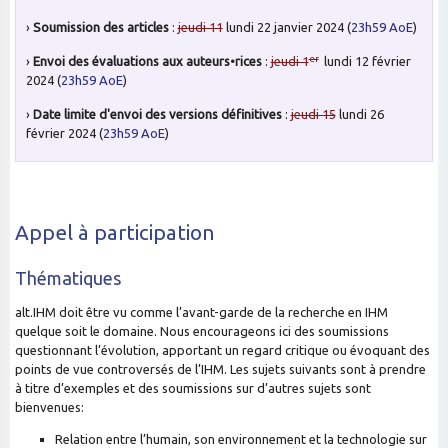
›
Soumission des articles
:
jeudi 11
lundi 22 janvier 2024 (
23h59 AoE
)
er
›
Envoi des évaluations aux auteurs
•rices
:
jeudi 1
lundi 12 février
2024 (
23h59 AoE
)
›
Date limite d'envoi des versions définitives
:
jeudi 15
lundi 26
février 2024 (
23h59 AoE
)
Appel à participation
Thématiques
alt.IHM doit être vu comme l’avant-garde de la recherche en IHM
quelque soit le domaine. Nous encourageons ici des soumissions
questionnant l’évolution, apportant un regard critique ou évoquant des
points de vue controversés de l’IHM. Les sujets suivants sont à prendre
à titre d’exemples et des soumissions sur d’autres sujets sont
bienvenues:
Relation entre l’humain, son environnement et la technologie sur