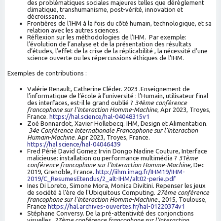
des problématiques sociales majeures telles que dérèglement
climatique, transhumanisme, post-vérité, innovation et
décroissance.
Frontières de l’IHM à la fois du côté humain, technologique, et sa
relation avec les autres sciences.
Réflexion sur les méthodologies de l’IHM. Par exemple:
l’évolution de l’analyse et de la présentation des résultats
d’études, l’effet de la crise de la réplicabilité , la nécessité d’une
science ouverte ou les répercussions éthiques de l’IHM.
Exemples de contributions :
Valérie Renault, Catherine Cléder. 2023 .Enseignement de
l’informatique de l’école à l’université : l’Humain, utilisateur final
des interfaces, est-il le grand oublié ?
34ème conférence
francophone sur l'Interaction Homme-Machine
, Apr 2023, Troyes,
France.
https://hal.science/hal-04048315v1
Zoé Bonnardot, Xavier Hollebecq. IHM, Design et Alimentation.
34e Conférence Internationale Francophone sur l'Interaction
Humain-Machine
. Apr 2023, Troyes, France.
https://hal.science/hal-04046439
Fred Périé David Gomez Irvin Dongo Nadine Couture, Interface
malicieuse: installation ou performance multimédia ?
31ème
conférence francophone sur l'Interaction Homme-Machine,
Dec
2019, Grenoble, France.
http://iihm.imag.fr/IHM19/IHM-
2019/C_ResumesEtendus/2_alt-IHM/alt02-perie.pdf
Ines Di Loreto, Simone Mora, Monica Divitini. Repenser les jeux
de société à l'ère de l'Ubiquitous Computing.
27ème conférence
francophone sur l'Interaction Homme-Machine.
, 2015, Toulouse,
France
https://hal.archives-ouvertes.fr/hal-01220374v1
Stéphane Conversy. De la pré-attentivité des conjonctions
visuelles.
27ème conférence francophone sur l'Interaction