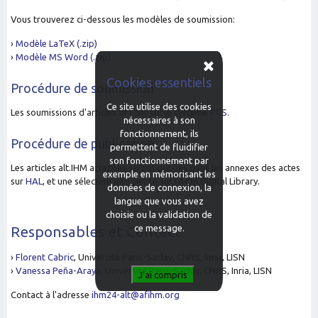
Vous trouverez ci-dessous les modèles de soumission:
›
Modèle LaTeX (.zip)
›
Modèle MS Word (.zip)
Cookies essentiels
Procédure
de soumission
Ce site utilise des cookies
Les soumissions d'articles se font sur le système
PCS
.
nécessaires à son
fonctionnement, ils
Procédure de publication
permettent de fluidifier
son fonctionnement par
Les articles alt.IHM acceptés seront publiés dans les annexes des actes
exemple en mémorisant les
sur
HAL
, et une sélection plus petite sur l'ACM Digital Library.
données de connexion, la
langue que vous avez
choisie ou la validation de
ce message.
Responsables et Contact
›
Florent Cabric
, Université Paris-Saclay, CNRS, Inria, LISN
›
Vanessa Peña-Araya
, Université Paris-Saclay, CNRS, Inria, LISN
Contact à l'adresse
ihm24-alt@afihm.org