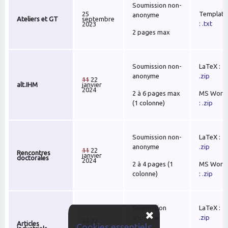
Soumission
non-
25
Template
anonyme
Ateliers et GT
septembre
:
.txt
2023
2 pages max
Soumission non-
LaTeX :
anonyme
.zip
11
22
alt.IHM
janvier
2024
2 à 6 pages max
MS Word
(1 colonne)
:
.zip
Soumission
non-
LaTeX :
anonyme
.zip
11
22
Rencontres
janvier
doctorales
2024
2 à 4 pages (1
MS Word
colonne)
:
.zip
Soumission
LaTeX :
anonyme
.zip
11
22
Articles
Cookies essentiels
janvier