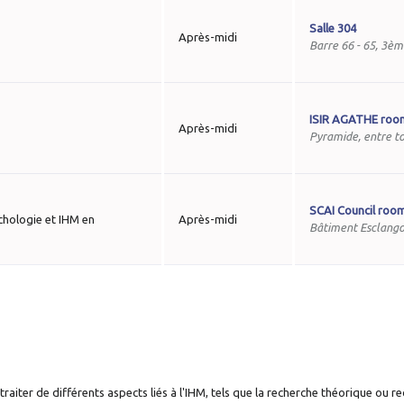
Salle 304
Après-midi
Barre 66 - 65, 3è
ISIR AGATHE roo
Après-midi
Pyramide, entre to
SCAI Council roo
chologie et IHM en
Après-midi
Bâtiment Esclango
aiter de différents aspects liés à l'IHM, tels que la recherche théorique ou r