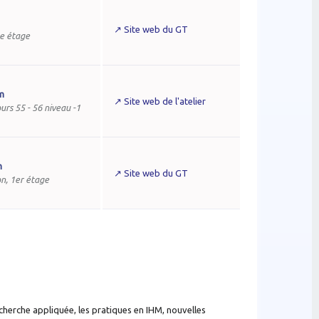
↗ Site web du GT
me étage
m
↗ Site web de l'atelier
urs 55 - 56 niveau -1
m
↗ Site web du GT
n, 1er étage
echerche appliquée, les pratiques en IHM, nouvelles