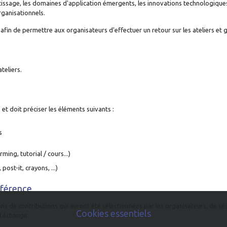
sage, les domaines d'application émergents, les innovations technologiques, l
rganisationnels.
fin de permettre aux organisateurs d'effectuer un retour sur les ateliers et g
teliers.
é
et doit préciser les éléments suivants :
s
ming, tutorial / cours...)
ost-it, crayons, ...)
nférence
tions de contributions qui auront été sélectionnées par les organisateurs, de s
Cookies essentiels
d'échange.