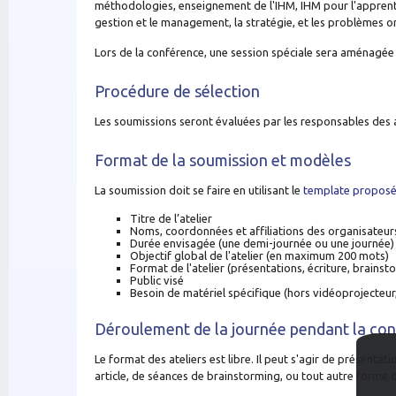
méthodologies, enseignement de l'IHM, IHM pour l'apprentis
gestion et le management, la stratégie, et les problèmes o
Lors de la conférence, une session spéciale sera aménagée a
Procédure
de sélection
Les soumissions seront évaluées par les responsables des a
Format de la soumission et modèles
La soumission doit se faire en utilisant le
template propos
Titre de l’atelier
Noms, coordonnées et affiliations des organisateur
Durée envisagée (une demi-journée ou une journée)
Objectif global de l'atelier (en maximum 200 mots)
Format de l'atelier (présentations, écriture, brainstor
Public visé
Besoin de matériel spécifique (hors vidéoprojecteur, p
Déroulement de la journée pendant la co
Le format des ateliers est libre. Il peut s'agir de présenta
article, de séances de brainstorming, ou tout autre forme 