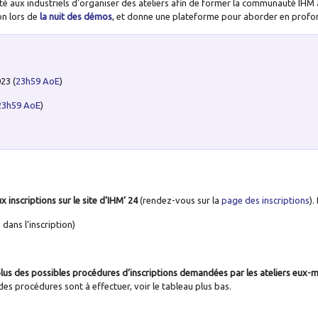
 aux industriels d'organiser des ateliers afin de former la communauté IHM à l'u
on lors de
la nuit des démos
, et donne une plateforme pour aborder en profon
023
(
23h59 AoE
)
23h59 AoE
)
 inscriptions sur le site d’IHM’ 24
(rendez-vous sur la
page des inscriptions
).
 dans l’inscription)
lus des possibles procédures d’inscriptions demandées par les ateliers eux
 des procédures sont à effectuer, voir le tableau plus bas.