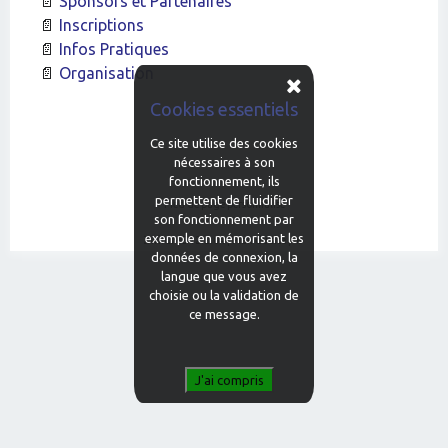
Sponsors et Partenaires
Inscriptions
Infos Pratiques
Organisation
Cookies essentiels
Ce site utilise des cookies
nécessaires à son
fonctionnement, ils
permettent de fluidifier
Pied de page personnalisé
son fonctionnement par
exemple en mémorisant les
ZwiiCMS
12.2.04
|
Plan du site
|
données de connexion, la
langue que vous avez
choisie ou la validation de
ce message.